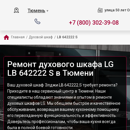
Тюмень
улица 50 лет О
▼
+7 (800) 302-39-08
Главная
/
Духовой шкаф
/
LB 642222 S
Ремонт духового шкафа LG
LB 642222 S в Тюмени
Ваш духовой шкаф Элджи LB 642222 S требует ремонта?
Приходите в наш сервисный центр в Тюмени. Наши
специалисты обладают знаниями и опытом в ремонте
духовых шкафов LG. Мы обещаем быстрое и качественное
обслуживание, возвращая вашему кухонному помощнику
его первозданную функциональность и эффективность.
Доверьтесь профессионалам, чтобы ваша кухня всегда
была в полной боевой готовности.