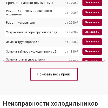
Прочистка дренажной системы
от 2790 ₽
Заказать
Ремонт датчика морозильного
от 1700 ₽
Заказать
отделения
Ремонт испарителя
от 2250 ₽
Заказать
Устранение засора трубопровода
от 2200 ₽
Заказать
Замена трубопровода
от 3300 ₽
Заказать
Замена таймера холодильника LG
от 1810 ₽
Заказать
Замена платы управления
от 1700 ₽
Заказать
(мат.платы, мейн платы)
Ремонт/замена датчика
от 2550 ₽
Заказать
температуры
Показать весь прайс
Замена термостата
от 1700 ₽
Заказать
Замена дефростера
от 4750 ₽
Заказать
Замена мотор-компрессора
от 3650 ₽
Заказать
Неисправности холодильников