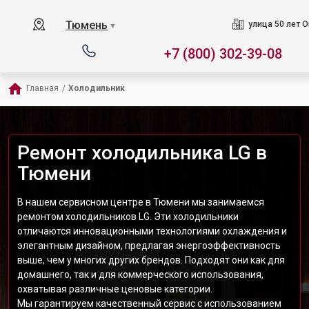
Тюмень
улица 50 лет О
▼
+7 (800) 302-39-08
Главная
/
Холодильник
Ремонт холодильника LG в
Тюмени
В нашем сервисном центре в Тюмени мы занимаемся
ремонтом холодильников LG. Эти холодильники
отличаются инновационными технологиями охлаждения и
элегантным дизайном, предлагая энергоэффективность
выше, чем у многих других брендов. Подходят они как для
домашнего, так и для коммерческого использования,
охватывая различные ценовые категории.
Мы гарантируем качественный сервис с использованием