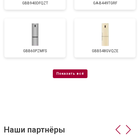
GBB940DFQZT
GA-B449TGRF
GBB60PZMFS
GBB548GVQZE
Наши партнёры