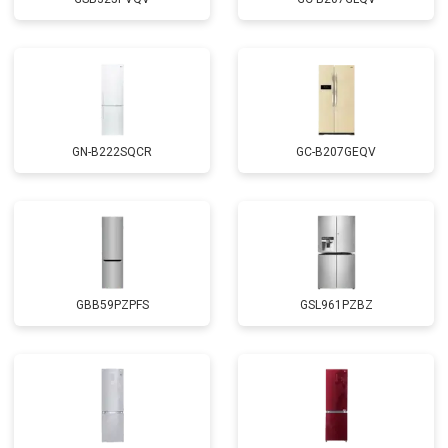
GN-B222SQCR
GC-B207GEQV
GBB59PZPFS
GSL961PZBZ