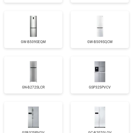
GW-B509SEQM
GW-B509SQCM
GN-B272SLCR
GSP325PVCV
GSB325PVQV
GC-B207GLQV