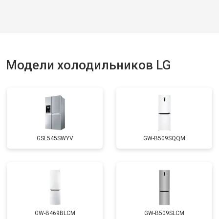
Модели холодильников LG
GSL545SWYV
GW-B509SQQM
GW-B469BLCM
GW-B509SLCM