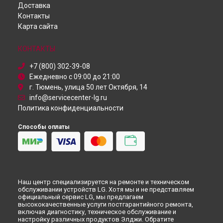
Доставка
Проектор
Ремонт холодильника LG в
Ульяновске
Контакты
Посудомоечная машина
Ремонт холодильника LG в
Кирове
Карта сайта
Монитор
Ремонт холодильника LG в
Москве
Микроволновая печь
Ремонт холодильника LG в
Санкт-Петербурге
Кондиционер
КОНТАКТЫ
Камера видеонаблюдения
+7 (800) 302-39-08
Ежедневно с 09:00 до 21:00
г. Тюмень, улица 50 лет Октября, 14
info@servicecenter-lg.ru
Политика конфиденциальности
Способы оплаты
Наш центр специализируется на ремонте и техническом
обслуживании устройств LG. Хотя мы и не представляем
официальный сервис LG, мы предлагаем
высококачественные услуги постгарантийного ремонта,
включая диагностику, техническое обслуживание и
настройку различных продуктов Элджи. Обратите