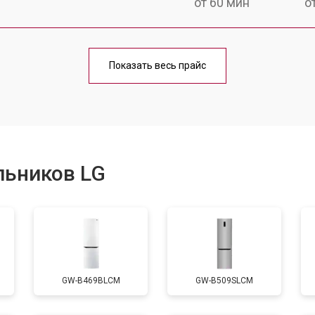
от 60 мин
о
еления
от 60 мин
о
Показать весь прайс
от 50 мин
о
от 70 мин
о
льников LG
от 60 мин
о
от 70 мин
о
GW-B469BLCM
GW-B509SLCM
ы, мейн платы)
от 50 мин
о