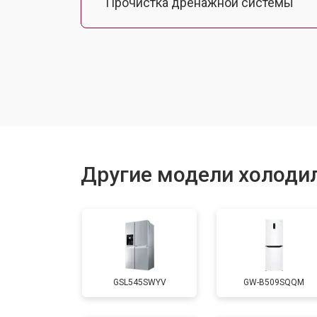
Прочистка дренажной системы
Ремонт датчика морозильного отд
Ремонт испарителя
Устранение засора трубопровода
Другие модели холоди
Замена трубопровода
Замена таймера
GSL545SWYV
GW-B509SQQM
Замена платы управления (мат.плат