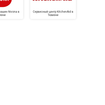
ашин Nivona в
Сервисный центр KitchenAid в
Сервисный 
мени
Тюмени
Тю