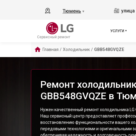
улица 
Тюмень
▼
УСЛУГИ
Сервисный ремонт
Главная
/
Холодильник
/
GBB548GVQZE
Ремонт холодильник
GBB548GVQZE в Тю
Нужен качественный ремонт холодильника LG
Наш сервисный центр предоставляет професси
восстановлению функциональности вашего хо
передовыми технологиями и оригинальными з
обеспечивая надежность и долговечность рем