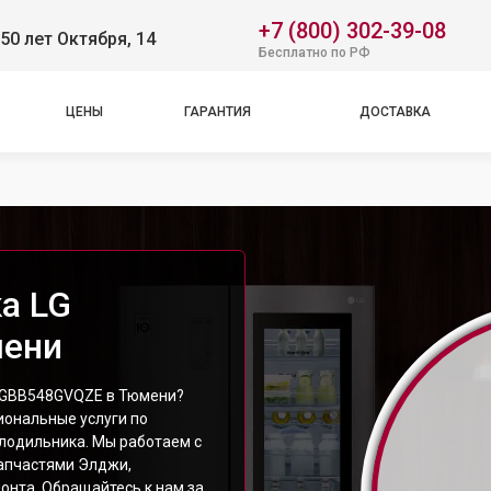
+7 (800) 302-39-08
50 лет Октября, 14
Бесплатно по РФ
ЦЕНЫ
ГАРАНТИЯ
ДОСТАВКА
а LG
мени
 GBB548GVQZE в Тюмени?
ональные услуги по
лодильника. Мы работаем с
апчастями Элджи,
онта. Обращайтесь к нам за