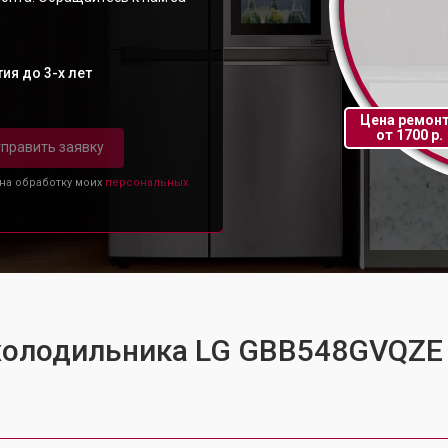
ия до 3-х лет
Цена ремон
от 1700 р.
править заявку
 на обработку моих
персональных
 холодильника LG GBB548GVQZE