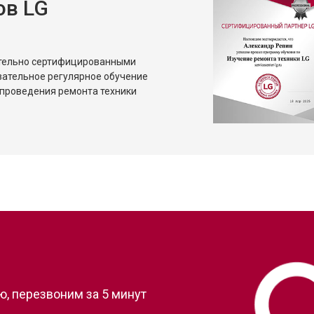
ов LG
от 80 мин
о
от 50 мин
о
ительно сертифицированными
зательное регулярное обучение
проведения ремонта техники
?
, перезвоним за 5 минут