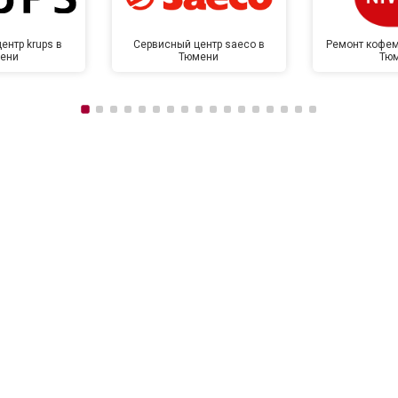
ентр krups в
Сервисный центр saeco в
Ремонт кофем
ени
Тюмени
Тю