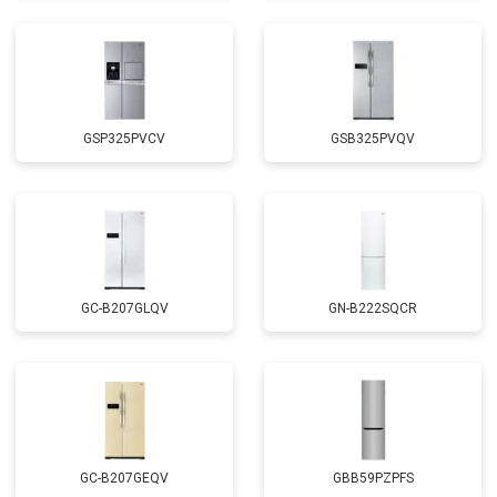
GSP325PVCV
GSB325PVQV
GC-B207GLQV
GN-B222SQCR
GC-B207GEQV
GBB59PZPFS