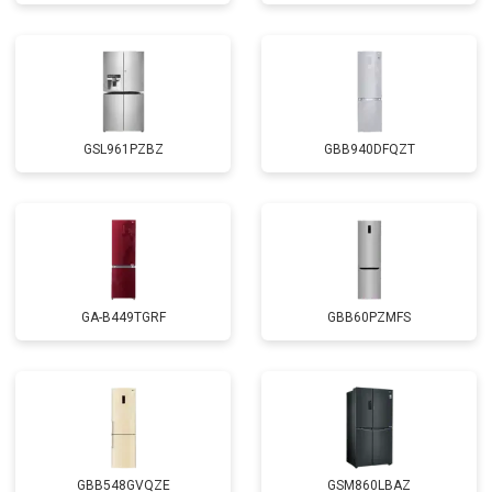
GSL961PZBZ
GBB940DFQZT
GA-B449TGRF
GBB60PZMFS
GBB548GVQZE
GSM860LBAZ