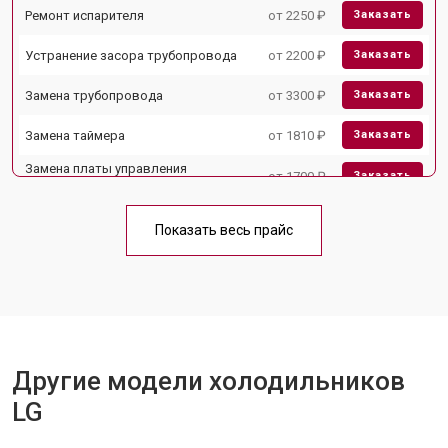
Ремонт испарителя
от 2250 ₽
Заказать
Устранение засора трубопровода
от 2200 ₽
Заказать
Замена трубопровода
от 3300 ₽
Заказать
Замена таймера
от 1810 ₽
Заказать
Замена платы управления
от 1700 ₽
Заказать
(мат.платы, мейн платы)
Ремонт/замена датчика
от 2550 ₽
Заказать
температуры
Показать весь прайс
Замена термостата
от 1700 ₽
Заказать
Замена дефростера
от 4750 ₽
Заказать
Замена мотор-компрессора
от 3650 ₽
Заказать
Другие модели холодильников
Замена нагревателя испарителя
от 2550 ₽
Заказать
LG
Замена нагревателя оттайки
от 2300 ₽
Заказать