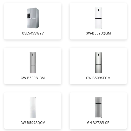
Замена реле
от 2550 ₽
Заказать
Устранение утечки хладагента
от 1900 ₽
Заказать
GSL545SWYV
GW-B509SQQM
GW-B509SLCM
GW-B509SEQM
GW-B509SQCM
GN-B272SLCR