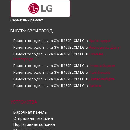
Сервисный ремонт
ВЫБЕРИ СВОЙ ГОРОД
Ремонт холодильника GW-B469BLCM LG в
Краснодаре
Ремонт холодильника GW-B469BLCM LG в
Ростове-на-Дону
Ремонт холодильника GW-B469BLCM LG в
Нижнем
Новгороде
Ремонт холодильника GW-B469BLCM LG в
Новосибирске
Ремонт холодильника GW-B469BLCM LG в
Челябинске
Ремонт холодильника GW-B469BLCM LG в
Екатеринбурге
Ремонт холодильника GW-B469BLCM LG в
Казани
Ремонт холодильника GW-B469BLCM LG в
Уфе
Ремонт холодильника GW-B469BLCM LG в
Воронеже
УСТРОЙСТВА
Ремонт холодильника GW-B469BLCM LG в
Волгограде
Варочная панель
Ремонт холодильника GW-B469BLCM LG в
Барнауле
Стиральная машина
Ремонт холодильника GW-B469BLCM LG в
Ижевске
Портативная колонка
Ремонт холодильника GW-B469BLCM LG в
Тольятти