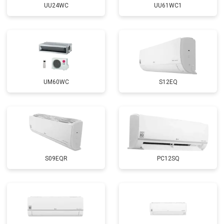
UU24WC
UU61WC1
UM60WC
S12EQ
S09EQR
PC12SQ