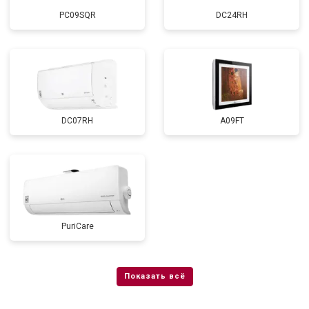
PC09SQR
DC24RH
DC07RH
A09FT
PuriCare