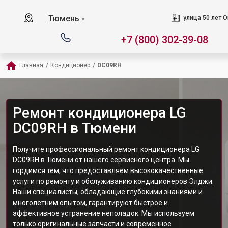
Тюмень
улица 50 лет О
▼
+7 (800) 302-39-08
Главная
/
Кондиционер
/
DC09RH
Ремонт кондиционера LG
DC09RH в Тюмени
Получите профессиональный ремонт кондиционера LG
DC09RH в Тюмени от нашего сервисного центра. Мы
гордимся тем, что предоставляем высококачественные
услуги по ремонту и обслуживанию кондиционеров Элджи.
Наши специалисты, обладающие глубокими знаниями и
многолетним опытом, гарантируют быстрое и
эффективное устранение неполадок. Мы используем
только оригинальные запчасти и современное