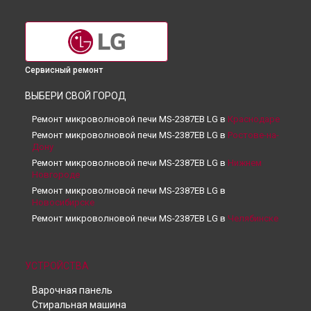
Сервисный ремонт
ВЫБЕРИ СВОЙ ГОРОД
Ремонт микроволновой печи MS-2387EB LG в
Краснодаре
Ремонт микроволновой печи MS-2387EB LG в
Ростове-на-
Дону
Ремонт микроволновой печи MS-2387EB LG в
Нижнем
Новгороде
Ремонт микроволновой печи MS-2387EB LG в
Новосибирске
Ремонт микроволновой печи MS-2387EB LG в
Челябинске
Ремонт микроволновой печи MS-2387EB LG в
Екатеринбурге
Ремонт микроволновой печи MS-2387EB LG в
Казани
УСТРОЙСТВА
Ремонт микроволновой печи MS-2387EB LG в
Уфе
Варочная панель
Ремонт микроволновой печи MS-2387EB LG в
Воронеже
Стиральная машина
Ремонт микроволновой печи MS-2387EB LG в
Волгограде