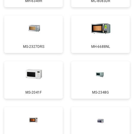
MH-6349H
MC-8083DR
MS-2327DRS
MH-6688NL
MS-2041F
MS-2348G