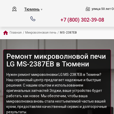
Тюмень
улица 50 лет О
▼
+7 (800) 302-39-08
Главная
/
Микроволновая печь
/
MS-2387EB
Ремонт микроволновой печи
LG MS-2387EB в Тюмени
Нужен ремонт микроволновки LG MS-2387EB в Тюмени?
Наш сервисный центр предлагает надежные и быстрые
решения. С нашим опытом и использованием
оригинальных запчастей Элджи, ваше устройство будет
работать как новое. Мы обеспечим, чтобы ваша
микроволновка вновь стала неотъемлемой частью вашей
кухни, предоставляя качественный сервис и долгосрочные
результаты.