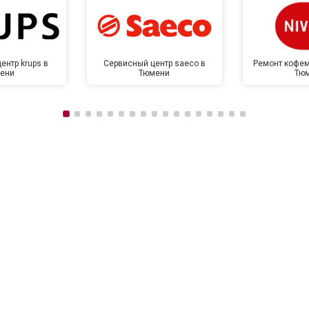
ентр krups в
Сервисный центр saeco в
Ремонт кофем
ени
Тюмени
Тю