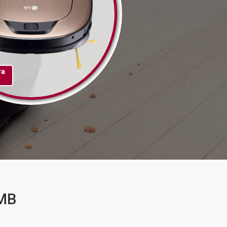
та
VMB