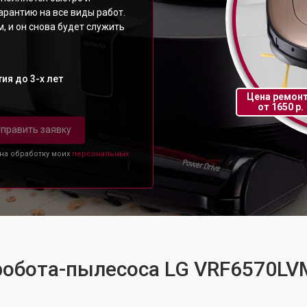
арантию на все виды работ.
 и он снова будет служить
ия до 3-х лет
Цена ремон
от 1650 р.
править заявку
 на обработку моих
персональных
 робота-пылесоса LG VRF6570L