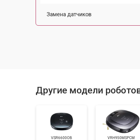
Замена датчиков
Калибровка
Восстановление колеса
Замена комплекта щеток
Другие модели робото
VSR6600OB
VRH950MSPCM