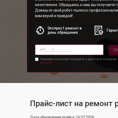
качественно. Обращаясь к нам, вы получаете г
Доверьте свой робот-пылесос профессионалам,
вам верой и правдой!
Экспрес1 ремонт в
Гарант
день обращения
От
Нажимая на кнопку отправить я даю свое согласие
данных.
Прайс-лист на ремонт
Дата обновления прайса: 16.07.2026