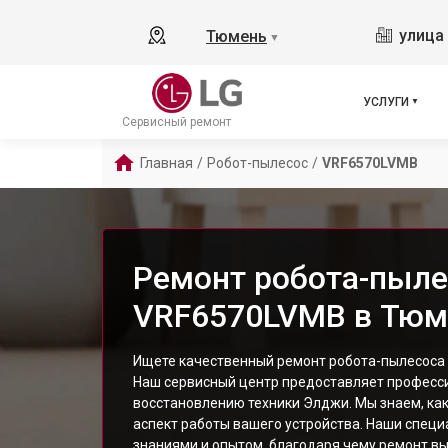
улица 
Тюмень
▼
УСЛУГИ
Сервисный ремонт
Главная
/
Робот-пылесос
/
VRF6570LVMB
Ремонт робота-пыле
VRF6570LVMB в Тюм
Ищете качественный ремонт робота-пылесоса
Наш сервисный центр предоставляет професси
восстановлению техники Элджи. Мы знаем, ка
аспект работы вашего устройства. Наши спец
знаниями и опытом, благодаря чему ремонт в