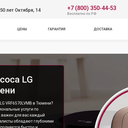
+7 (800) 350-44-53
50 лет Октября, 14
Бесплатно по РФ
ЦЕНЫ
ГАРАНТИЯ
ДОСТАВКА
соса LG
ени
 LG VRF6570LVMB в Тюмени?
ональные услуги по
к важен для вас каждый
иалисты обладают глубокими
ыполняется быстро и