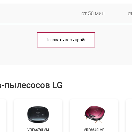
от 50 мин
о
от 60 мин
о
Показать весь прайс
от 50 мин
о
от 80 мин
о
в-пылесосов LG
VRF6670LVM
VRF6640LVR