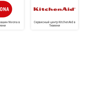
ашин Nivona в
Сервисный центр KitchenAid в
Сервисный 
мени
Тюмени
Тю