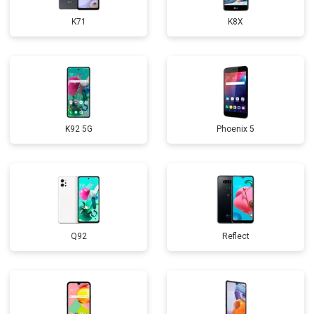
K71
K8X
K92 5G
Phoenix 5
Q92
Reflect