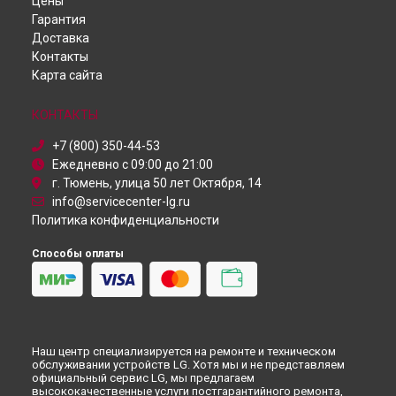
Цены
Робот-пылесос
Ремонт телефона LG в
Красноярске
Гарантия
Пылесос
Ремонт телефона LG в
Перми
Доставка
Проектор
Ремонт телефона LG в
Ульяновске
Контакты
Посудомоечная машина
Ремонт телефона LG в
Кирове
Карта сайта
Монитор
Ремонт телефона LG в
Москве
Микроволновая печь
Ремонт телефона LG в
Санкт-Петербурге
Кондиционер
КОНТАКТЫ
Камера видеонаблюдения
+7 (800) 350-44-53
Ежедневно с 09:00 до 21:00
г. Тюмень, улица 50 лет Октября, 14
info@servicecenter-lg.ru
Политика конфиденциальности
Способы оплаты
Наш центр специализируется на ремонте и техническом
обслуживании устройств LG. Хотя мы и не представляем
официальный сервис LG, мы предлагаем
высококачественные услуги постгарантийного ремонта,