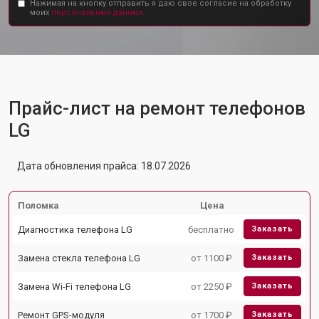
Нажимая на кнопку отправить я даю свое согласие на обработку
моих
персональных данных.
Прайс-лист на ремонт телефонов
LG
Дата обновления прайса: 18.07.2026
Поломка
Цена
Диагностика телефона LG
бесплатно
Заказать
Замена стекла телефона LG
от 1100 ₽
Заказать
Замена Wi-Fi телефона LG
от 2250 ₽
Заказать
Ремонт GPS-модуля
от 1700 ₽
Заказать