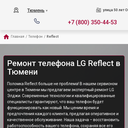
Тюмень
улица 50 лет О
▼
+7 (800) 350-44-53
Главная
/
Телефон
/
Reflect
Ремонт телефона LG Reflect в
Тюмени
Поломка Reflect больше не проблема! В нашем сервисном
центре в Тюмени мы предлагаем экспертный ремонт LG
Элджи. Современные технологии и квалифицированные
специалисты гарантируют, что ваш телефон будет
функционировать как новый. Мы ценим время и
предпочтения каждого клиента, предлагая оперативное и
качественное обслуживание. Наша задача – восстановить
работоспособность вашего телефона, сохраняя все его