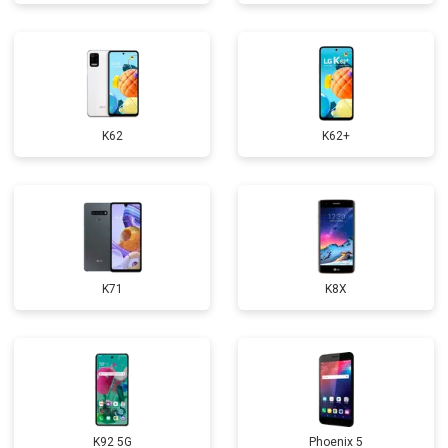
K62
K62+
K71
K8X
K92 5G
Phoenix 5