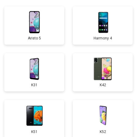
Aristo 5
Harmony 4
K31
K42
K51
K52