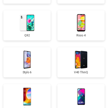
Q92
Risio 4
Stylo 6
V40 ThinQ