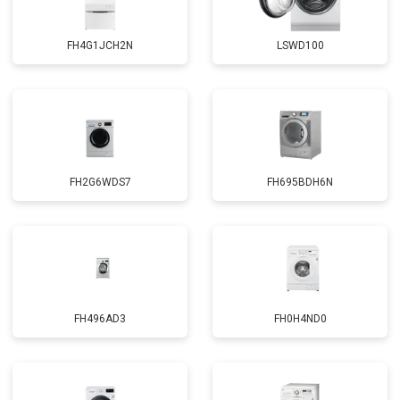
Корпусный ремонт (замена резинок,
от 1850 ₽
Заказать
креплений, кнопок)
FH4G1JCH2N
LSWD100
Замена крестовины
от 2750 ₽
Заказать
Замена щёток
от 3100 ₽
Заказать
Замена амортизаторов
от 2000 ₽
Заказать
Замена подшипников
от 2800 ₽
Заказать
FH2G6WDS7
FH695BDH6N
Замена мотора
от 3800 ₽
Заказать
Ремонт/замена датчика
от 2200 ₽
Заказать
температуры
Замена ТЭН
от 2300 ₽
Заказать
Замена блока управления
от 3600 ₽
Заказать
FH496AD3
FH0H4ND0
Замена заливного клапана
от 3250 ₽
Заказать
Замена заливного шланга
от 2150 ₽
Заказать