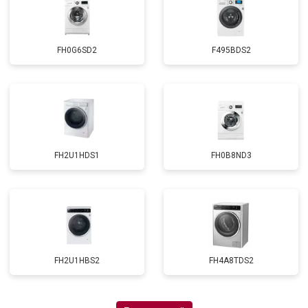
FH0G6SD2
F495BDS2
FH2U1HDS1
FH0B8ND3
FH2U1HBS2
FH4A8TDS2