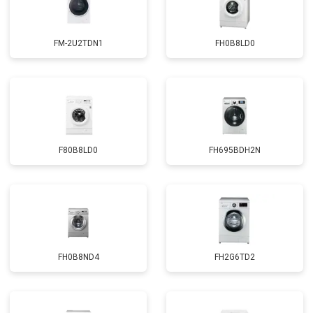
Замена прессостата
от 3350 ₽
Заказать
Замена сливного насоса
от 3450 ₽
Заказать
FM-2U2TDN1
FH0B8LD0
Замена циркуляционного насоса
от 3800 ₽
Заказать
Замена УБЛ
от 2100 ₽
Заказать
Замена приводного ремня
от 2550 ₽
Заказать
F80B8LD0
FH695BDH2N
FH0B8ND4
FH2G6TD2