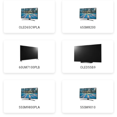
OLED65C9PLA
65SM8200
60UM7100PLB
OLED55B9
55SM9800PLA
55SM9010