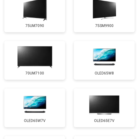
75UM7090
75SM9900
70UM7100
OLED65W8
OLED65W7V
OLED65E7V