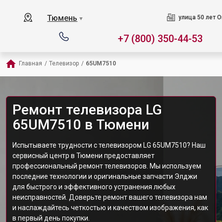
Тюмень
улица 50 лет О
▼
+7 (800) 350-44-53
Главная
/
Телевизор
/
65UM7510
Ремонт телевизора LG
65UM7510 в Тюмени
Испытываете трудности с телевизором LG 65UM7510? Наш
сервисный центр в Тюмени предоставляет
профессиональный ремонт телевизоров. Мы используем
последние технологии и оригинальные запчасти Элджи
для быстрого и эффективного устранения любых
неисправностей. Доверьте ремонт вашего телевизора нам
и наслаждайтесь четкостью и качеством изображения, как
в первый день покупки.